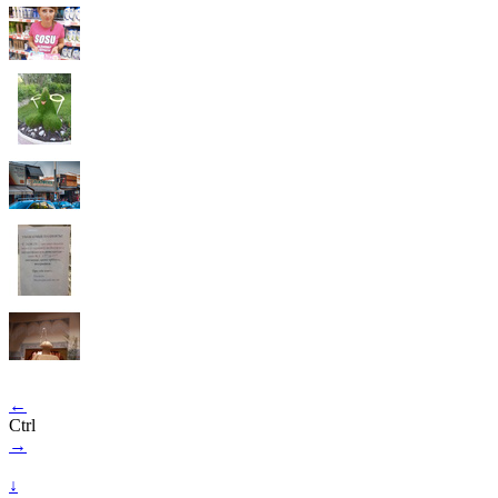
←
Ctrl
→
↓