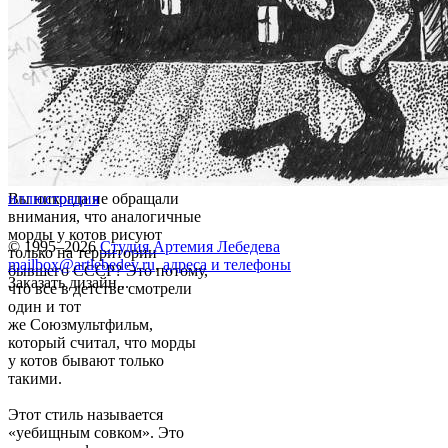
Вы никогда не обращали
иллюстрация
внимания, что аналогичные
морды у котов рисуют
© 1995–2026
Студия Артемия Лебедева
только на территории
mailbox@artlebedev.ru
,
адреса и телефоны
бывшего СССР? Это потому,
Заказать дизайн...
что все в детстве смотрели
один и тот
же Союзмультфильм,
который считал, что морды
у котов бывают только
такими.
Этот стиль называется
«уебищным совком». Это