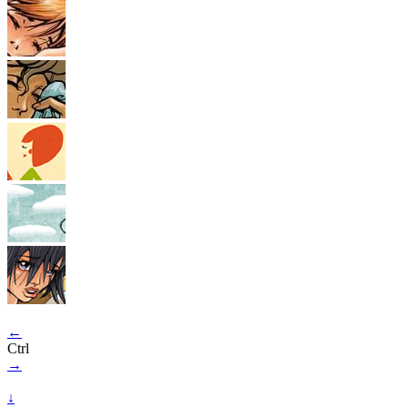
←
Ctrl
→
↓