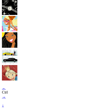
←
Ctrl
→
↓