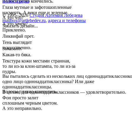
Волосы резко кончились.
иллюстрация
Глаза мутные и зафотошопленные
насмерть. А веки еще и зеленые.
© 1995–2026
Студия Артемия Лебедева
А это что?
mailbox@artlebedev.ru
,
адреса и телефоны
А это зачем?
Заказать дизайн...
Приклеено.
Ликвифай прет.
Тень выглядит
искусственно.
Замазано.
Какая-то бяка.
Текстура кожи местами странная,
то ли из-за клон-штампа, то ли из-за
пудры.
Вы пытались сделать из нескольких лиц одиннадцатиклассник
одно лицо одиннадцатиклассника? Или даже
одиннадцатиклассницы.
Волосы плавно кончились.
В целом, для одиннадцатиклассников — удовлетворительно.
Фон просто залит
сплошным черным цветом.
А это неправильно.