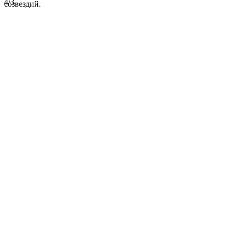
4/3
созвездий.