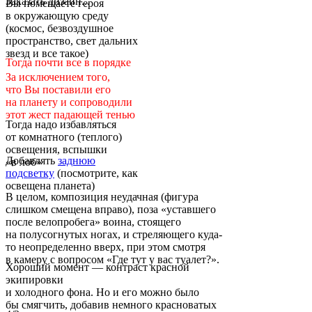
Заказать дизайн...
Вы помещаете героя
в окружающую среду
(космос, безвоздушное
пространство, свет дальних
звезд и все такое)
Тогда почти все в порядке
За исключением того,
что Вы поставили его
на планету и сопроводили
этот жест падающей тенью
Тогда надо избавляться
от комнатного (теплого)
освещения, вспышки
Добавлять
заднюю
«в лоб»
подсветку
(посмотрите, как
освещена планета)
В целом, композиция неудачная (фигура
слишком смещена вправо), поза «уставшего
после велопробега» воина, стоящего
на полусогнутых ногах, и стреляющего куда-
то неопределенно вверх, при этом смотря
в камеру с вопросом «Где тут у вас туалет?».
Хороший момент — контраст красной
экипировки
и холодного фона. Но и его можно было
бы смягчить, добавив немного красноватых