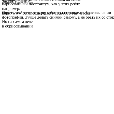
Заказать дизайн...
нарисованный постфактум, как у этих ребят,
например:
Совет: чтобы снизить риск быть уличенным в обрисовывании
https://www.behance.net/gallery/18899079/Hay-tractor
фотографий, лучше делать снимки самому, а не брать их со сто
Но на самом деле —
в обрисовывании