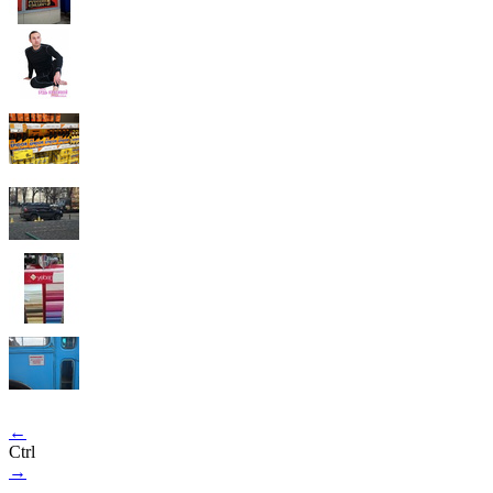
←
Ctrl
→