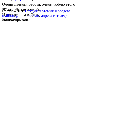
Очень сильная работа; очень люблю этого
художника.
И, да — мы все умрём.
© 1995–2026
Студия Артемия Лебедева
И воскреснем в День
mailbox@artlebedev.ru
,
адреса и телефоны
Господень.
Заказать дизайн...