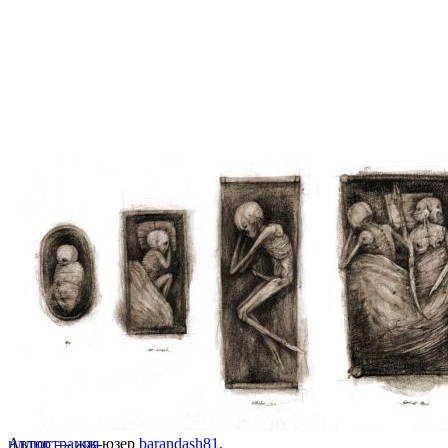
Автор — жж-юзер
иллюстрация
barandash81
.