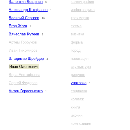
Валентин Лощинин
каллиграфия
6
Александр Штефанец
инфографика
1
Василий Сергеев
трехмерка
16
Егор Жгун
схема
1
Вячеслав Кутеев
визитка
3
Артем Горбунов
форма
Иван Тихомиров
город
Владимир Шрейдер
навигация
4
Иван Оленкевич
скульптура
Вера Евстафьева
рисунок
Сергей Федоров
упаковка
1
Антон Герасименко
социалка
1
коллаж
книга
иконки
композиция