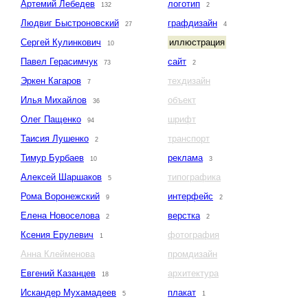
Артемий Лебедев
логотип
132
2
Людвиг Быстроновский
графдизайн
27
4
Сергей Кулинкович
иллюстрация
10
Павел Герасимчук
сайт
73
2
Эркен Кагаров
техдизайн
7
Илья Михайлов
объект
36
Олег Пащенко
шрифт
94
Таисия Лушенко
транспорт
2
Тимур Бурбаев
реклама
10
3
Алексей Шаршаков
типографика
5
Рома Воронежский
интерфейс
9
2
Елена Новоселова
верстка
2
2
Ксения Ерулевич
фотография
1
Анна Клейменова
промдизайн
Евгений Казанцев
архитектура
18
Искандер Мухамадеев
плакат
5
1