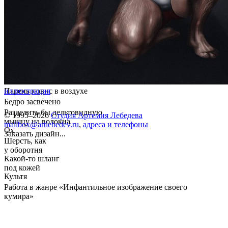
Парень повис в воздухе
иллюстрация
Бедро засвечено
Разделить бы дельтовидную
© 1995–2026
Студия Артемия Лебедева
мышцу на волокна
mailbox@artlebedev.ru
,
адреса и телефоны
Ох
Заказать дизайн...
Шерсть, как
у оборотня
Какой-то шланг
под кожей
Культя
Работа в жанре «Инфантильное изображение своего
кумира»