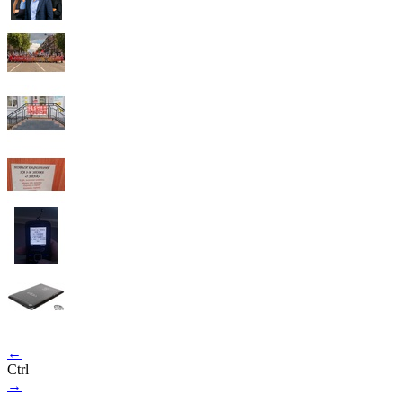
←
Ctrl
→