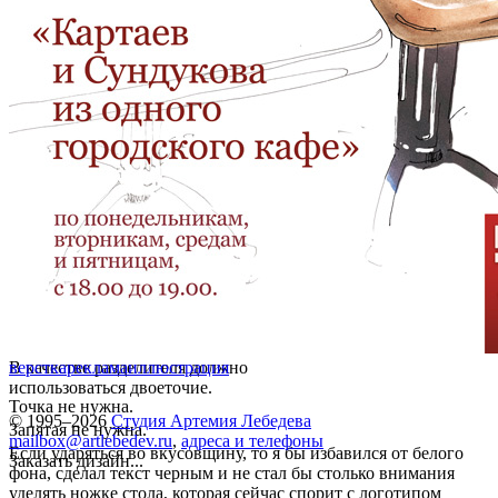
В качестве разделителя должно
верстка
реклама
иллюстрация
использоваться двоеточие.
Точка не нужна.
© 1995–2026
Студия Артемия Лебедева
Запятая не нужна.
mailbox@artlebedev.ru
,
адреса и телефоны
Если ударяться во вкусовщину, то я бы избавился от белого
Заказать дизайн...
фона, сделал текст черным и не стал бы столько внимания
уделять ножке стола, которая сейчас спорит с логотипом