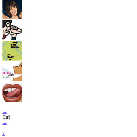
←
Ctrl
→
↓