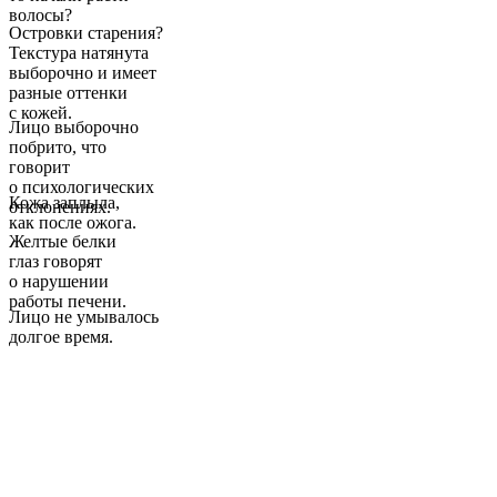
волосы?
Островки старения?
Текстура натянута
выборочно и имеет
разные оттенки
с кожей.
Лицо выборочно
побрито, что
говорит
о психологических
Кожа заплыла,
отклонениях.
как поcле ожога.
Желтые белки
глаз говорят
о нарушении
работы печени.
Лицо не умывалось
долгое время.