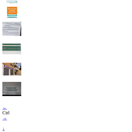
←
Ctrl
→
↓