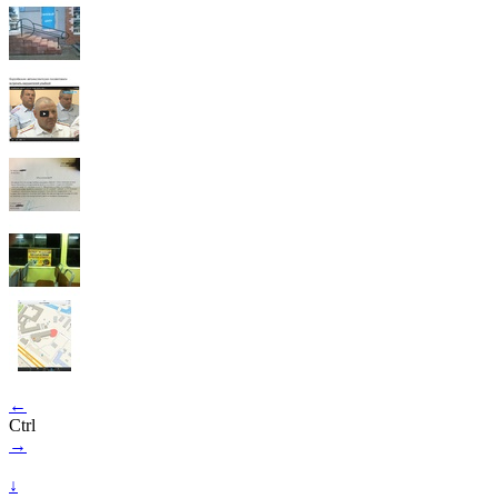
←
Ctrl
→
↓