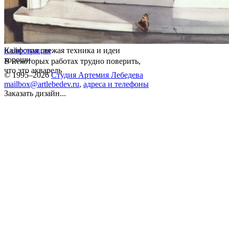
Кайфовая свежая техника и идеи
иллюстрация
хороши
В некоторых работах трудно поверить,
что это акварель
© 1995–2026
Студия Артемия Лебедева
mailbox@artlebedev.ru
,
адреса и телефоны
Заказать дизайн...