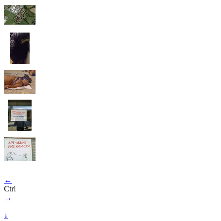
←
Ctrl
→
↓