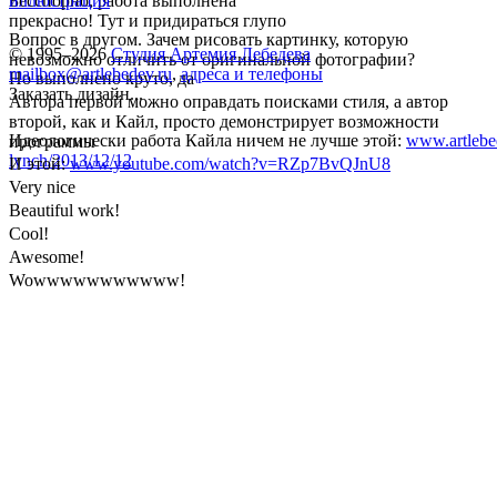
Бесспорно, работа выполнена
иллюстрация
прекрасно! Тут и придираться глупо
Вопрос в другом. Зачем рисовать картинку, которую
© 1995–2026
Студия Артемия Лебедева
невозможно отличить от оригинальной фотографии?
mailbox@artlebedev.ru
,
адреса и телефоны
Но выполнено круто, да
Заказать дизайн...
Автора первой можно оправдать поисками стиля, а автор
второй, как и Кайл, просто демонстрирует возможности
Идеологически работа Кайла ничем не лучше этой:
www.artlebed
программы
lynch/2013/12/12
И этой:
www.youtube.com/watch?v=RZp7BvQJnU8
Very nice
Beautiful work!
Cool!
Awesome!
Wowwwwwwwwwww!