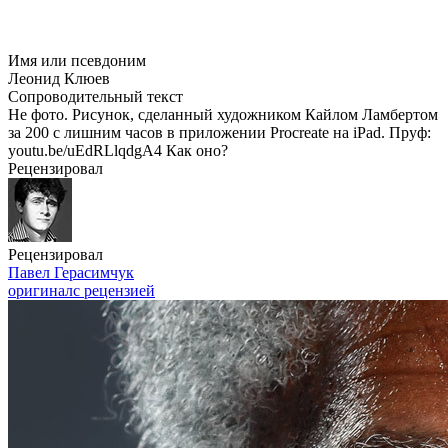
Имя или псевдоним
Леонид Клюев
Сопроводительный текст
Не фото. Рисунок, сделанный художником Кайлом Ламбертом
за 200 с лишним часов в приложении Procreate на iPad. Пруф:
youtu.be/uEdRLlqdgA4 Как оно?
Рецензировал
Рецензировал
Павел Герасимчук
оригинал
с рецензией