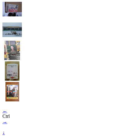
←
Ctrl
→
↓