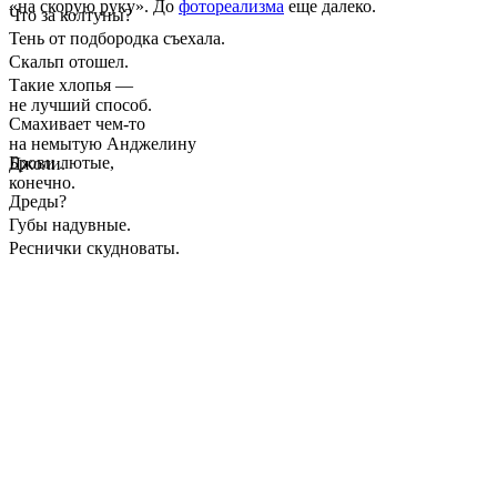
«на скорую руку». До
фотореализма
еще далеко.
Что за колтуны?
Тень от подбородка съехала.
Скальп отошел.
Такие хлопья —
не лучший способ.
Смахивает чем-то
на немытую Анджелину
Брови лютые,
Джоли.
конечно.
Дреды?
Губы надувные.
Реснички скудноваты.