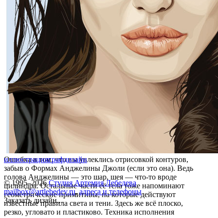
Ошибка в том, что вы увлеклись отрисовкой контуров,
иллюстрация
графдизайн
забыв о Формах Анджелины Джоли (если это она). Ведь
голова Анджелины — это шар, шея — что-то вроде
© 1995–2026
Студия Артемия Лебедева
цилиндра. Остальные части её тела тоже напоминают
mailbox@artlebedev.ru
,
адреса и телефоны
геометрические примитивы, на которые действуют
Заказать дизайн...
известные правила света и тени. Здесь же всё плоско,
резко, угловато и пластиково. Техника исполнения