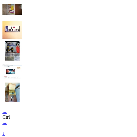
←
Ctrl
→
↓