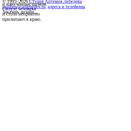
© 1995–2026
Студия Артемия Лебедева
и измученные шумом.
mailbox@artlebedev.ru
,
адреса и телефоны
Силуэт человека
Заказать дизайн...
и столб неприятно
прилипают к краю.