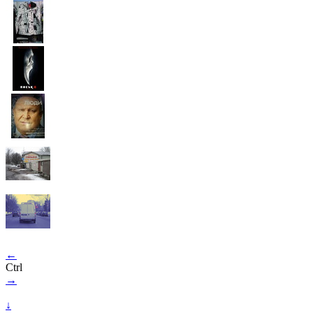
←
Ctrl
→
↓