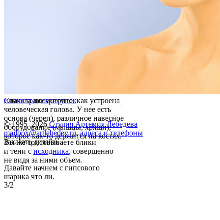
Сначала посмотрите, как устроена
иллюстрация
рисунок
человеческая голова. У нее есть
основа (череп), различное навесное
© 1995–2026
Студия Артемия Лебедева
оборудование (мышцы, хрящи),
mailbox@artlebedev.ru
,
адреса и телефоны
которое как-то держится на костях.
Заказать дизайн...
Вы же срисовываете блики
и тени с
исходника
, соверщенно
не видя за ними объем.
Давайте начнем с гипсового
шарика что ли.
3/2