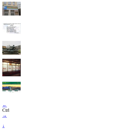
←
Ctrl
→
↓