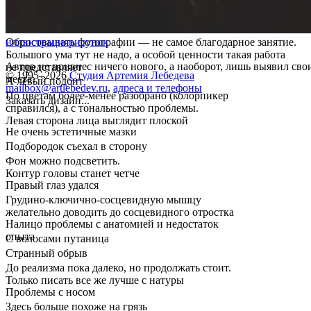
Обрисовывать фотографии — не самое благодарное занятие.
иллюстрация
рисунок
Большого ума тут не надо, а особой ценности такая работа
Автор не привнес ничего нового, а наоборот, лишь выявил сво
не представляет
© 1995–2026
Студия Артемия Лебедева
места:
А левый подбит
mailbox@artlebedev.ru
,
адреса и телефоны
По цветам более-менее разобрано (колорпикер
Заказать дизайн...
справился), а с тональностью проблемы.
Левая сторона лица выглядит плоской
Не очень эстетичные мазки
Подбородок съехал в сторону
Фон можно подсветить.
Контур головы станет четче
Правый глаз удался
Грудино-ключично-сосцевидную мышцу
желательно доводить до сосцевидного отростка
Налицо проблемы с анатомией и недостаток
опыта
С волосами путаница
Странный обрыв
До реализма пока далеко, но продолжать стоит.
Только писать все же лучше с натуры
Проблемы с носом
Здесь больше похоже на грязь