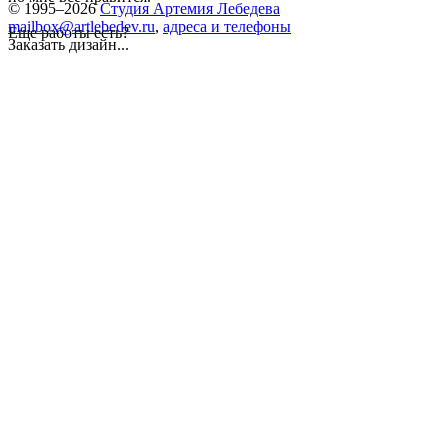
© 1995–2026
Студия Артемия Лебедева
mailbox@artlebedev.ru
,
адреса и телефоны
Еще работы есть?
Заказать дизайн...