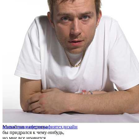
Михайлов наверняка
иллюстрация
фотография
техдизайн
бы придрался к чему-нибудь,
но мне все нравится.