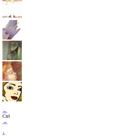
←
Ctrl
→
↓