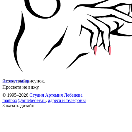
Это хуевый рисунок.
иллюстрация
Просвета не вижу.
© 1995–2026
Студия Артемия Лебедева
mailbox@artlebedev.ru
,
адреса и телефоны
Заказать дизайн...