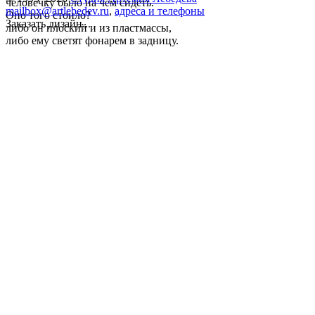
человечку было на чем сидеть.
mailbox@artlebedev.ru
,
адреса и телефоны
Оно того стоило?
Заказать дизайн...
либо он плоский и из пластмассы,
либо ему светят фонарем в задницу.