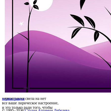
черная рамка свела на нет
иллюстрация
все ваше лирическое настроение,
и это только ради того, чтобы
© 1995–2026
Студия Артемия Лебедева