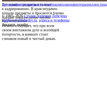
Тут можно придраться только
фотография
трехмерка
техдизайн
композиция
интерьер
иллюстрац
к кадрированию. В края неудачно
попали предметы и бросаются близко
© 1995–2026
Студия Артемия Лебедева
идущие параллельные линии.
mailbox@artlebedev.ru
,
адреса и телефоны
Крутотенюшки
Заказать дизайн...
Немного смущает, что при всем
своем винтажном духе и всеобщей
потертости, в комнате стоит
слишком новый и чистый диван.