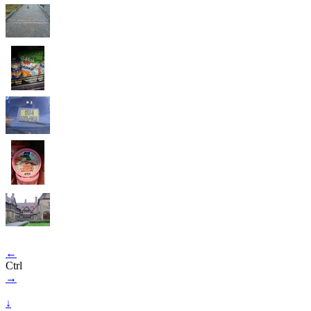
←
Ctrl
→
↓