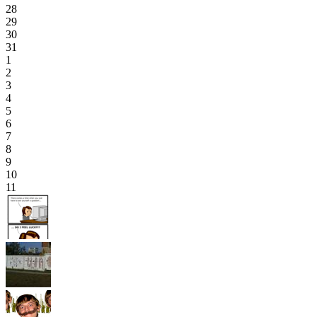
28
29
30
31
1
2
3
4
5
6
7
8
9
10
11