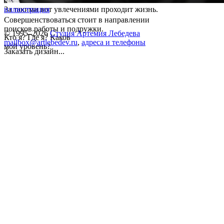
За такими вот увлечениями проходит жизнь.
иллюстрация
Совершенствоваться стоит в направлении
поисков работы и подружки.
© 1995–2026
Студия Артемия Лебедева
Кто я? Где я? Каков
mailbox@artlebedev.ru
,
адреса и телефоны
мой уровень?
Заказать дизайн...