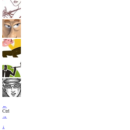
←
Ctrl
→
↓