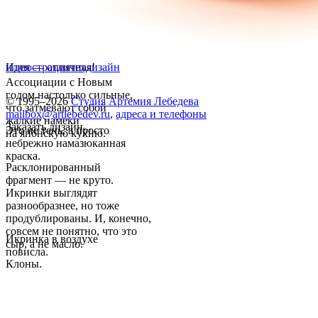
Идея — отличная!
иллюстрация
техдизайн
Ассоциации с Новым
годом настолько сильные,
© 1995–2026
Студия Артемия Лебедева
что затмевают собой
mailbox@artlebedev.ru
,
адреса и телефоны
жалкие намеки
Заказать дизайн...
Это не тень, а просто
на японскую кухню.
небрежно намазюканная
краска.
Расклонированный
фрагмент — не круто.
Икринки выглядят
разнообразнее, но тоже
продублированы. И, конечно,
совсем не понятно, что это
Икринка в воздухе
сыр, а не масло.
повисла.
Клоны.