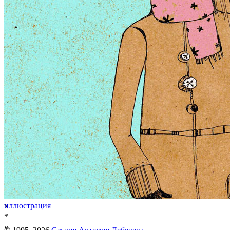
x
иллюстрация
*
v