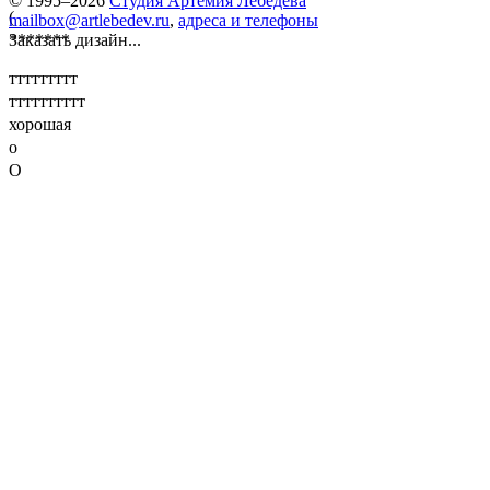
© 1995–2026
Студия Артемия Лебедева
(
mailbox@artlebedev.ru
,
адреса и телефоны
*******
Заказать дизайн...
ттттттттт
тттттттттт
хорошая
о
О