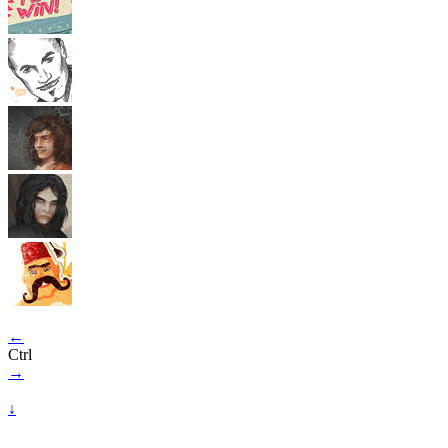
←
Ctrl
→
↓