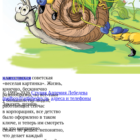
классическая советская
иллюстрация
«веселая картинка». Жизнь,
конечно, бесконечно
© 1995–2026
Студия Артемия Лебедева
разнообразна, но все-таки
mailbox@artlebedev.ru
,
адреса и телефоны
у большинства людей,
Заказать дизайн...
работающих сейчас
в корпорациях, все детство
было оформлено в таком
ключе, и теперь им смотреть
на это неприятно.
сюжет не решен: непонятно,
что делает каждый