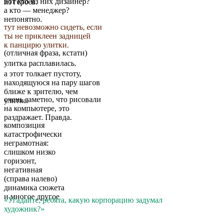
вот кто из них дизайнер?
из героев.
а кто — менеджер?
непонятно.
тут невозможно сидеть, если
ты не приклеен задницей
к панцирю улитки.
(отличная фраза, кстати)
улитка расплавилась.
а этот толкает пустоту,
находящуюся на пару шагов
ближе к зрителю, чем
очень заметно, что рисовали
улитка.
на компьютере, это
раздражает. Правда.
композиция
катастрофически
неграмотная:
слишком низко
горизонт,
негативная
(справа налево)
динамика сюжета
и многое другое
«Угадайте, ребята, какую корпорацию задумал
художник?»