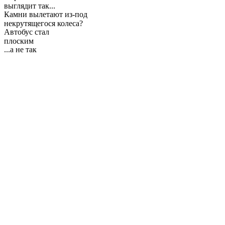
выглядит так...
Камни вылетают из-под
некрутящегося колеса?
Автобус стал
плоским
...а не так