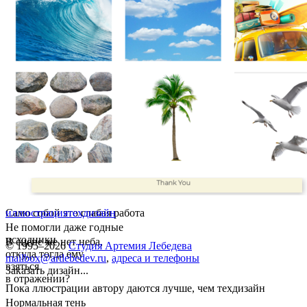
Само собой это слабая работа
иллюстрация
техдизайн
Не помогли даже годные
исходники
В сцене же нет неба,
© 1995–2026
Студия Артемия Лебедева
откуда тогда ему
mailbox@artlebedev.ru
,
адреса и телефоны
взяться
Заказать дизайн...
в отражении?
Пока ллюстрации автору даются лучше, чем техдизайн
Нормальная тень