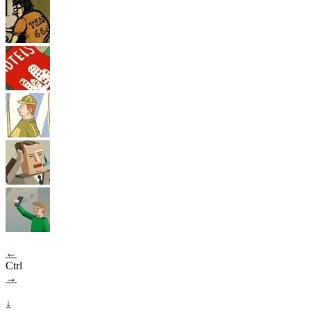
←
Ctrl
→
↓