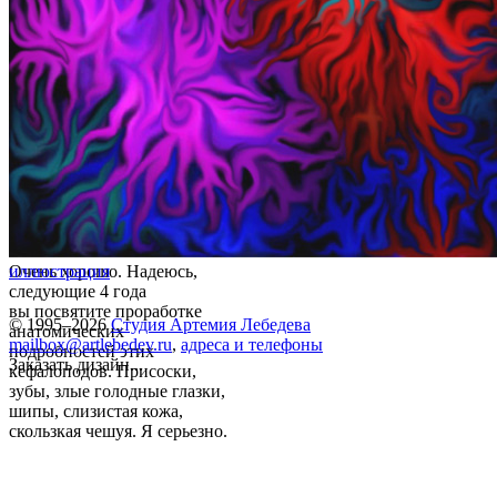
Очень хорошо. Надеюсь,
иллюстрация
следующие 4 года
вы посвятите проработке
© 1995–2026
Студия Артемия Лебедева
анатомических
mailbox@artlebedev.ru
,
адреса и телефоны
подробностей этих
Заказать дизайн...
кефалоподов. Присоски,
зубы, злые голодные глазки,
шипы, слизистая кожа,
скользкая чешуя. Я серьезно.