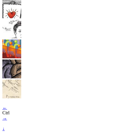
←
Ctrl
→
↓