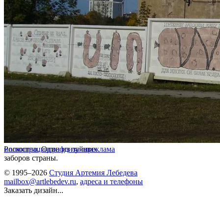
Роскошно. Один из лучших
иллюстрация
графдизайн
реклама
заборов страны.
© 1995–2026
Студия Артемия Лебедева
mailbox@artlebedev.ru
,
адреса и телефоны
Заказать дизайн...