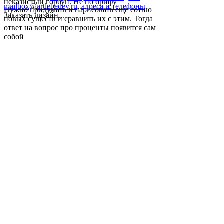
неказистый горбун. Не по брифу
mailbox@artlebedev.ru
,
адреса и телефоны
Нужно придумать и нарисовать еще сотню
Заказать дизайн...
новых существ и сравнить их с этим. Тогда
ответ на вопрос про проценты появится сам
собой