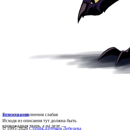
Техника исполнения слабая
иллюстрация
Исходя из описания тут должна быть
кровожадная тварь, а на деле —
© 1995–2026
Студия Артемия Лебедева