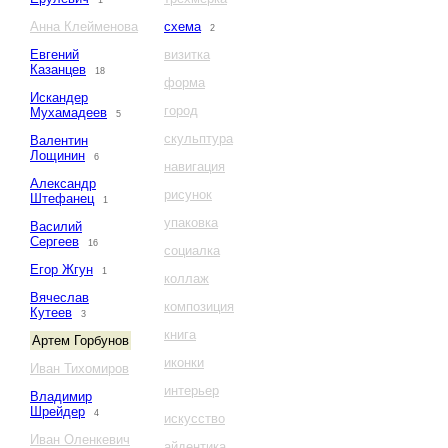
1
Анна Клейменова
схема
2
Евгений
визитка
Казанцев
18
форма
Искандер
город
Мухамадеев
5
скульптура
Валентин
Лощинин
6
навигация
Александр
рисунок
Штефанец
1
упаковка
Василий
Сергеев
16
социалка
Егор Жгун
1
коллаж
Вячеслав
композиция
Кутеев
3
книга
Артем Горбунов
иконки
Иван Тихомиров
интерьер
Владимир
Шрейдер
4
искусство
Иван Оленкевич
айдентика