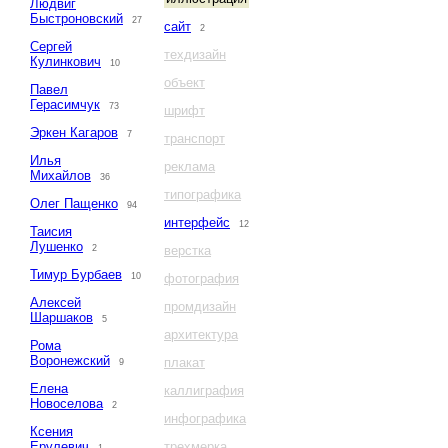
Людвиг
Быстроновский
27
сайт
2
Сергей
техдизайн
Кулинкович
10
объект
Павел
Герасимчук
73
шрифт
Эркен Кагаров
7
транспорт
Илья
реклама
Михайлов
36
типографика
Олег Пащенко
94
интерфейс
12
Таисия
Лушенко
2
верстка
Тимур Бурбаев
10
фотография
Алексей
промдизайн
Шаршаков
5
архитектура
Рома
Воронежский
плакат
9
Елена
каллиграфия
Новоселова
2
инфографика
Ксения
Ерулевич
трехмерка