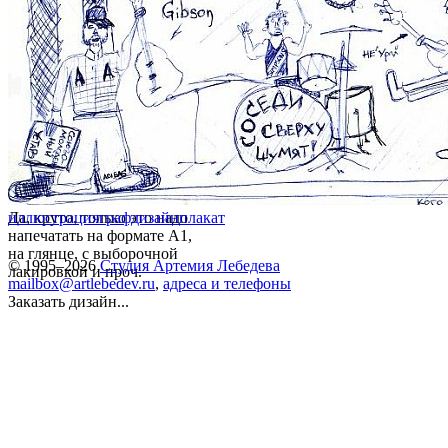
Да, круто, только это надо
иллюстрация
графдизайн
плакат
напечатать на формате А1,
на глянце, с выборочной
© 1995–2026
Студия Артемия Лебедева
лакировкой и проч.
mailbox@artlebedev.ru
,
адреса и телефоны
Заказать дизайн...