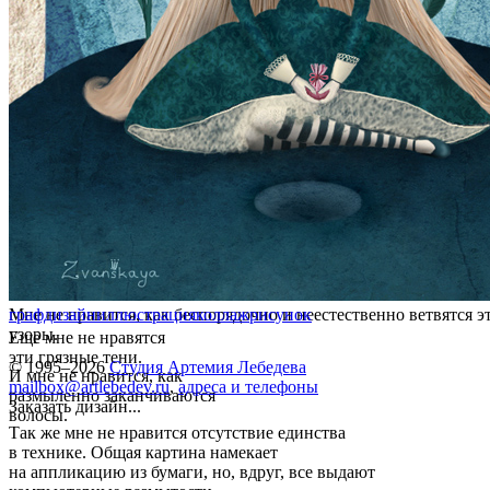
Мне не нравится, как беспорядочно и неестественно ветвятся э
графдизайн
иллюстрация
коллаж
рисунок
узоры.
Еще мне не нравятся
эти грязные тени.
© 1995–2026
Студия Артемия Лебедева
И мне не нравится, как
mailbox@artlebedev.ru
,
адреса и телефоны
размыленно заканчиваются
Заказать дизайн...
волосы.
Так же мне не нравится отсутствие единства
в технике. Общая картина намекает
на аппликацию из бумаги, но, вдруг, все выдают