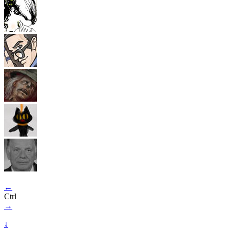
←
Ctrl
→
↓