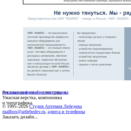
Роскошная идея и иллюстрация.
реклама
графдизайн
иллюстрация
Ужасная верстка, компоновка
и типографика.
© 1995–2026
Студия Артемия Лебедева
mailbox@artlebedev.ru
,
адреса и телефоны
Заказать дизайн...