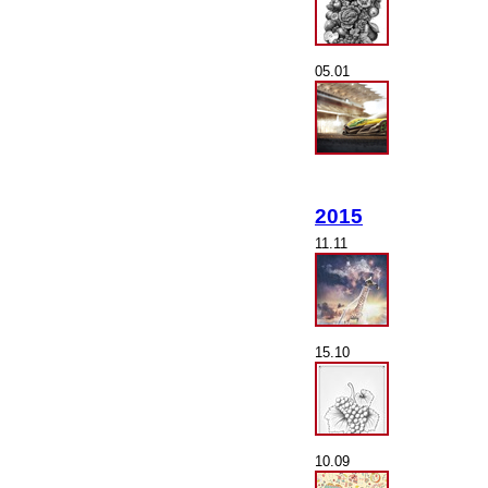
05.01
2015
11.11
15.10
10.09