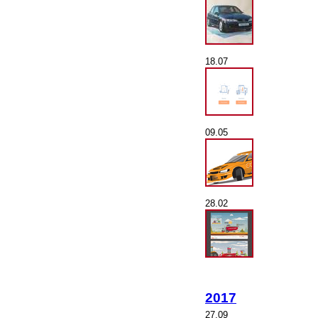
18.07
09.05
28.02
2017
27.09