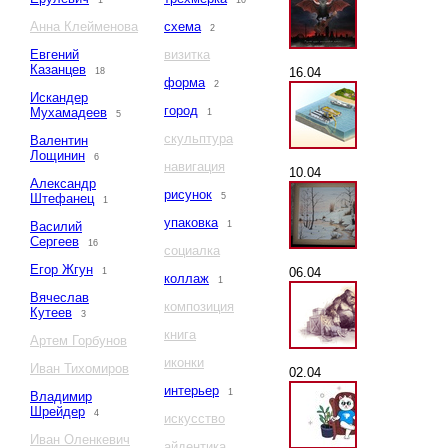
1
10
Анна Клейменова
схема
2
Евгений
визитка
Казанцев
16.04
18
форма
2
Искандер
город
Мухамадеев
1
5
скульптура
Валентин
Лощинин
6
навигация
10.04
Александр
рисунок
Штефанец
5
1
упаковка
Василий
1
Сергеев
16
социалка
Егор Жгун
06.04
1
коллаж
1
Вячеслав
композиция
Кутеев
3
книга
Артем Горбунов
иконки
Иван Тихомиров
02.04
интерьер
1
Владимир
Шрейдер
4
искусство
Иван Оленкевич
айдентика