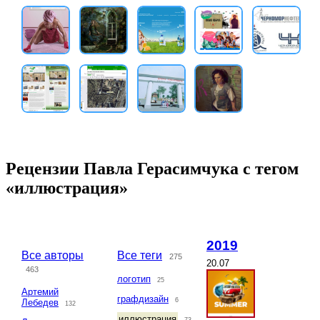
Рецензии Павла Герасимчука с тегом
«иллюстрация»
2019
Все авторы
Все теги
275
20.07
463
логотип
25
Артемий
графдизайн
6
Лебедев
132
иллюстрация