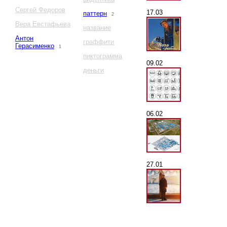
Сергей Федоров
17.03
паттерн
2
Вера Евстафьева
название
Антон
граффити
Герасименко
1
пиктограмма
09.02
деньги
06.02
27.01