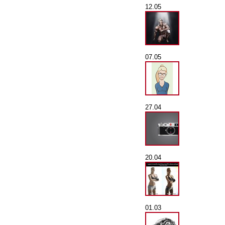
12.05
07.05
27.04
20.04
01.03