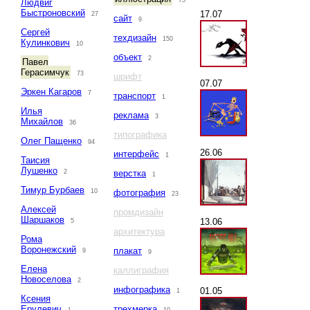
73
Людвиг
Быстроновский
17.07
27
сайт
9
Сергей
техдизайн
150
Кулинкович
10
объект
2
Павел
Герасимчук
73
шрифт
07.07
Эркен Кагаров
7
транспорт
1
Илья
реклама
3
Михайлов
36
типографика
Олег Пащенко
94
26.06
интерфейс
1
Таисия
Лушенко
2
верстка
1
Тимур Бурбаев
10
фотография
23
Алексей
промдизайн
Шаршаков
13.06
5
архитектура
Рома
Воронежский
плакат
9
9
Елена
каллиграфия
Новоселова
2
инфографика
01.05
1
Ксения
Ерулевич
трехмерка