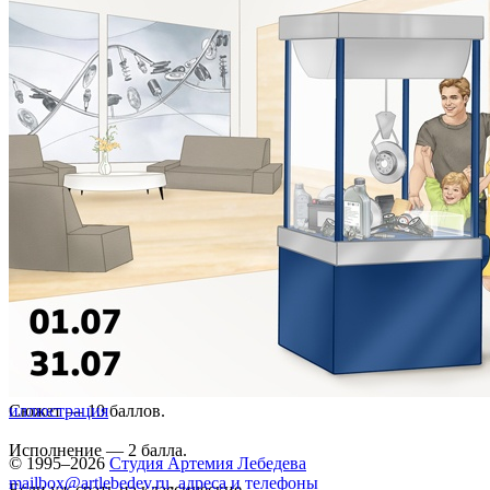
Сюжет — 10 баллов.
иллюстрация
Исполнение — 2 балла.
© 1995–2026
Студия Артемия Лебедева
mailbox@artlebedev.ru
,
адреса и телефоны
Если уж срать на классические