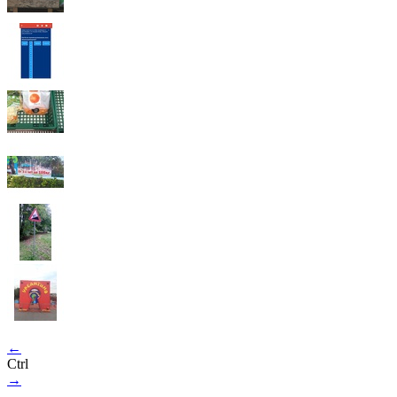
←
Ctrl
→