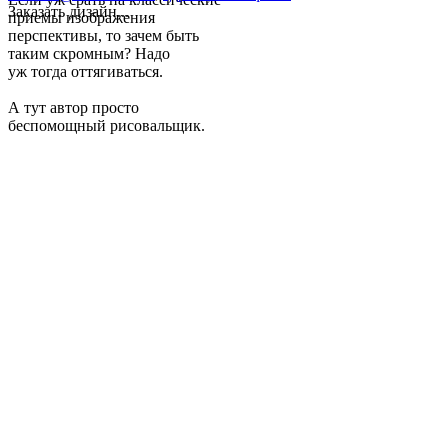
Заказать дизайн...
приемы изображения
перспективы, то зачем быть
таким скромным? Надо
уж тогда оттягиваться.
А тут автор просто
беспомощный рисовальщик.