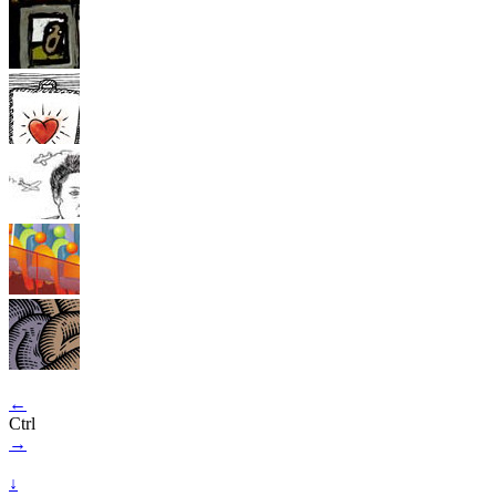
←
Ctrl
→
↓