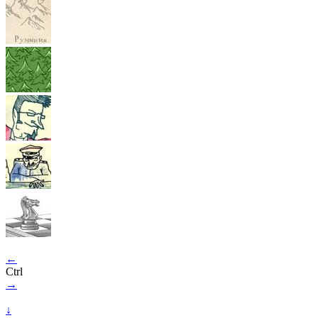
←
Ctrl
→
↓