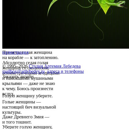
Примета: голая женщина
иллюстрация
на корабле — к затоплению.
Абсолютно седая голая
© 1995–2026
Студия Артемия Лебедева
женщина со сколиозом,
mailbox@artlebedev.ru
,
адреса и телефоны
асимметричными ягодицами
Заказать дизайн...
и намокшими мушиными
крыльями — даже не знаю
к чему. Боюсь произнести
вслух.
Голую женщину уберите.
Голые женщины —
настоящий бич визуальной
культуры.
Даже Древнего Змия —
и того тошнит.
Уберите голую женщину,