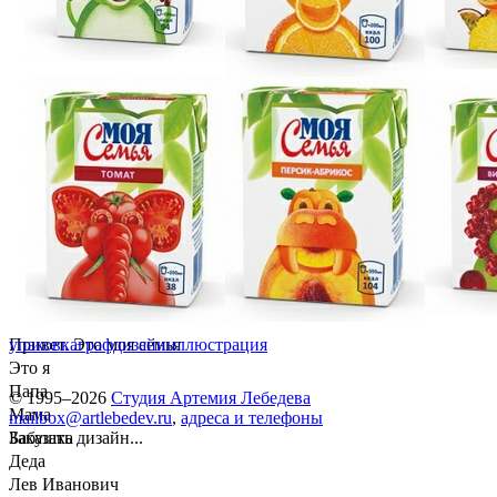
Привет. Это моя семья
упаковка
графдизайн
иллюстрация
Это я
Папа
© 1995–2026
Студия Артемия Лебедева
Мама
mailbox@artlebedev.ru
,
адреса и телефоны
Бабушка
Заказать дизайн...
Деда
Лев Иванович