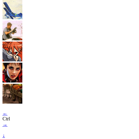
←
Ctrl
→
↓