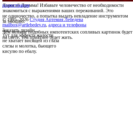
Дорогой Друмма! Избавьте человечество от необходимости
иллюстрация
знакомиться с выражениями ваших переживаний. Это
не одиночество, а попытка выдать невладение инструментом
© 1995–2026
Студия Артемия Лебедева
за эмоцию.
mailbox@artlebedev.ru
,
адреса и телефоны
Заказать дизайн...
Чем меньше подобных импотентских сопливых картинок будет
Тут для эффекта жалости
на свете, тем приятнее будет жить.
не хватает висящей из глаза
слезы и молотка, бьющего
кисулю по ебалу.