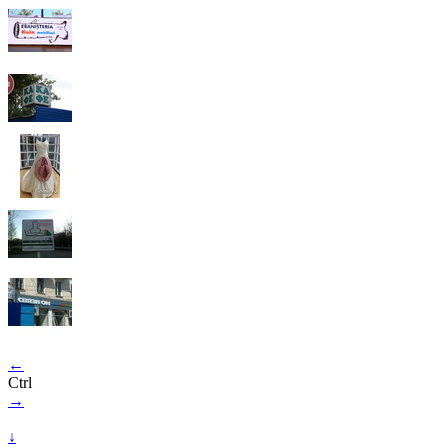
←
Ctrl
→
↓