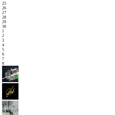
25
26
27
28
29
30
1
2
3
4
5
6
7
8