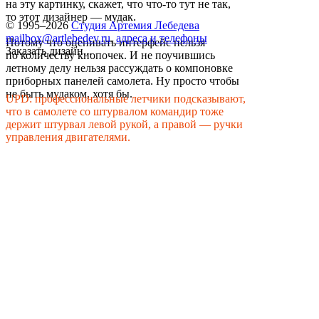
на эту картинку, скажет, что что-то тут не так,
то этот дизайнер — мудак.
© 1995–2026
Студия Артемия Лебедева
mailbox@artlebedev.ru
,
адреса и телефоны
Потому что оценивать интерфейс нельзя
Заказать дизайн...
по количеству кнопочек. И не поучившись
летному делу нельзя рассуждать о компоновке
приборных панелей самолета. Ну просто чтобы
не быть мудаком, хотя бы.
UPD: профессиональные летчики подсказывают,
что в самолете со штурвалом командир тоже
держит штурвал левой рукой, а правой — ручки
управления двигателями.