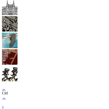
←
Ctrl
→
↓