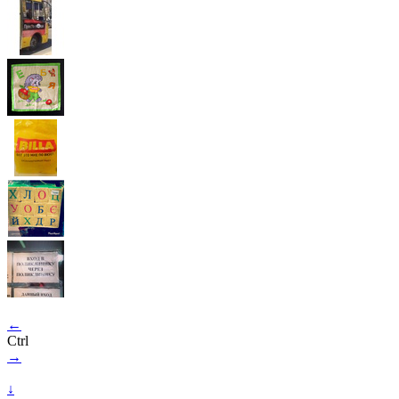
←
Ctrl
→
↓