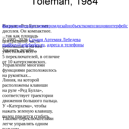
На руле «Ред Булл» нет
форма
транспорт
схема
промдизайн
объект
композиция
интерфейс
дисплея. Он компактнее.
...так как площадь
© 1995–2026
Студия Артемия Лебедева
центральной части
mailbox@artlebedev.ru
,
адреса и телефоны
небольшая, и на ней
Заказать дизайн...
уместилось всего
5 переключателей, в отличие
от 10 катерхэмовских.
Управление многими
функциями расположилось
на рукоятках...
Линия, на которой
расположены клавиши
на руле «Ред Булла»,
соответствует траектории
движения большого пальца.
У «Катерхема», чтобы
нажать зеленую клавишу,
палец придется сгибать.
Такими переключателями
легче управлять одним
пальцем...