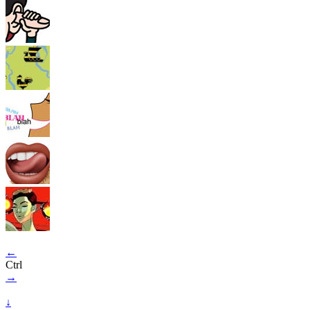
←
Ctrl
→
↓