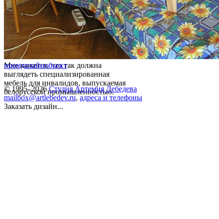
Мне кажется, что так должна
промдизайн
объект
выглядеть специализированная
мебель для инвалидов, выпускаемая
© 1995–2026
Студия Артемия Лебедева
белорусской промышленностью.
mailbox@artlebedev.ru
,
адреса и телефоны
Заказать дизайн...