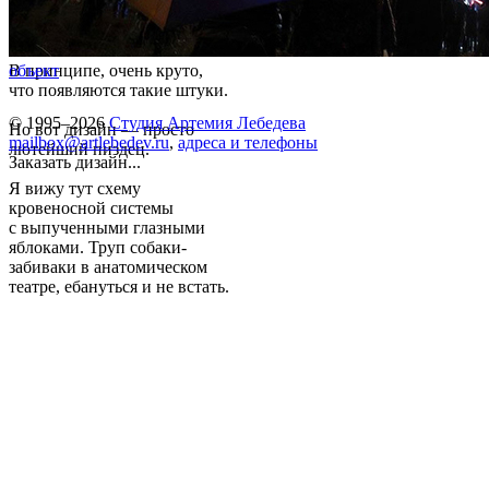
В принципе, очень круто,
объект
что появляются такие штуки.
© 1995–2026
Студия Артемия Лебедева
Но вот дизайн — просто
mailbox@artlebedev.ru
,
адреса и телефоны
лютейший пиздец.
Заказать дизайн...
Я вижу тут схему
кровеносной системы
с выпученными глазными
яблоками. Труп собаки-
забиваки в анатомическом
театре, ебануться и не встать.