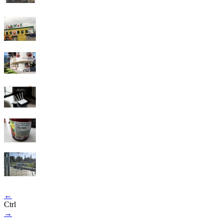
←
Ctrl
→