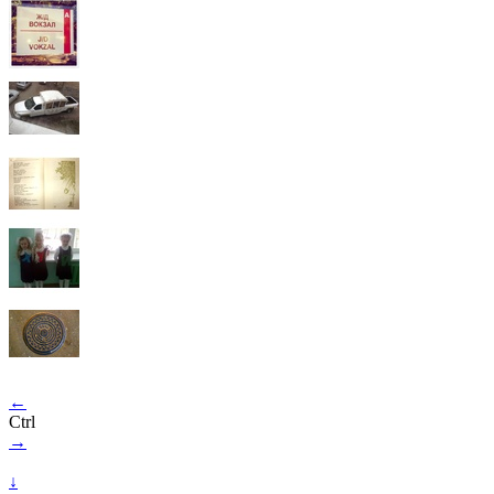
←
Ctrl
→
↓