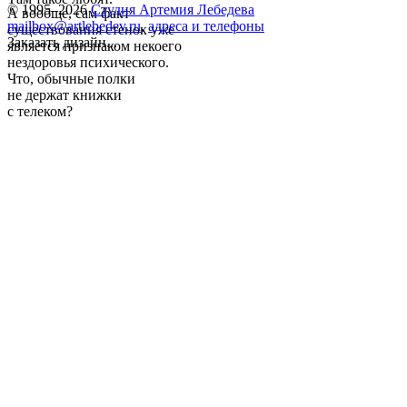
© 1995–2026
Студия Артемия Лебедева
А вообще, сам факт
mailbox@artlebedev.ru
,
адреса и телефоны
существования стенок уже
Заказать дизайн...
является признаком некоего
нездоровья психического.
Что, обычные полки
не держат книжки
с телеком?