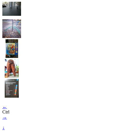
←
Ctrl
→
↓