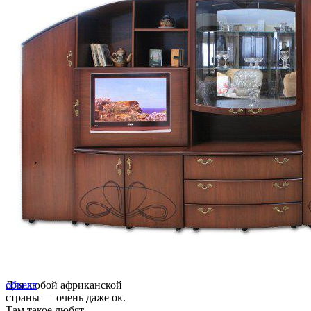
Для любой африканской
объект
страны — очень даже ок.
Там такое любят.