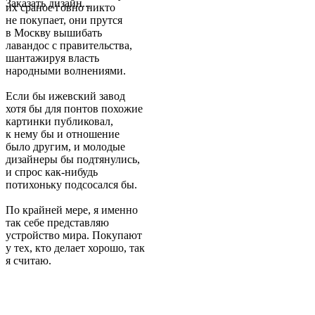
Заказать дизайн...
их сраное говно никто
не покупает, они прутся
в Москву вышибать
лавандос с правительства,
шантажируя власть
народными волнениями.
Если бы ижевский завод
хотя бы для понтов похожие
картинки публиковал,
к нему бы и отношение
было другим, и молодые
дизайнеры бы подтянулись,
и спрос как-нибудь
потихоньку подсосался бы.
По крайней мере, я именно
так себе представляю
устройство мира. Покупают
у тех, кто делает хорошо, так
я считаю.